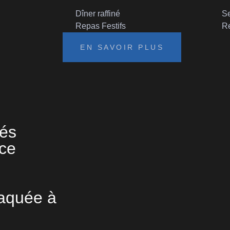
Dîner raffiné
Se
Repas Festifs
Re
EN SAVOIR PLUS
sés
uce
laquée à